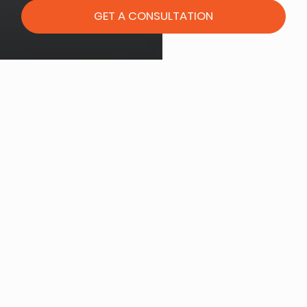
GET A CONSULTATION
THE BEST TERMS FOR YOUR
DREAM HOME
At Nowa Bud, we understand how important it is to
own your own home. That’s why we collaborate with
leading banks to provide you with the best mortgage
terms. Our financial advisor, fluent in Polish, Ukrainian,
and Russian, will help you choose the perfect offer
tailored to your needs and financial situation.
Minimal paper
Flexible repay
work
ment terms