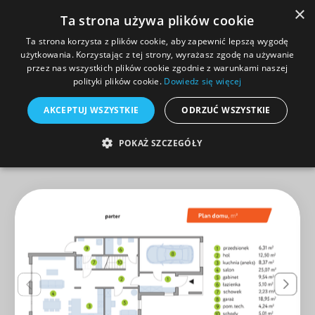
×
Ta strona używa plików cookie
Ta strona korzysta z plików cookie, aby zapewnić lepszą wygodę
użytkowania. Korzystając z tej strony, wyrażasz zgodę na używanie
przez nas wszystkich plików cookie zgodnie z warunkami naszej
polityki plików cookie.
Dowiedz się więcej
AKCEPTUJ WSZYSTKIE
ODRZUĆ WSZYSTKIE
POKAŻ SZCZEGÓŁY